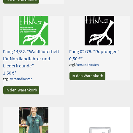
Fang 14/82: “Waldläuferheft
Fang 02/78: “Rupfungen”
für Nordlandfahrer und
0,50
€
zzgl.
Versandkosten
Liederfreunde”
1,50
€
In den Warenkorb
zzgl.
Versandkosten
In den Warenkorb