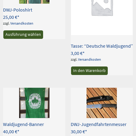
DWJ-Poloshirt
25,00
€
zzgl.
Versandkosten
Dieses
Ausführung wählen
Produkt
weist
Tasse: “Deutsche Waldjugend”
mehrere
3,00
€
Varianten
auf.
zzgl.
Versandkosten
Die
In den Warenkorb
Optionen
können
auf
der
Produktseite
gewählt
werden
Waldjugend-Banner
DWJ-Jugendfahrtenmesser
40,00
€
30,00
€