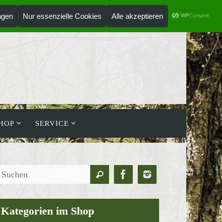
ANMELDEN
HOLZLAUFWERK
HOP
SERVICE
Suchen
Suchen
nach:
Kategorien im Shop