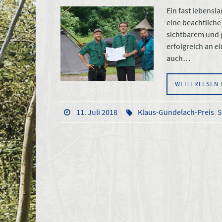
Ein fast lebens
eine beachtlich
sichtbarem und g
erfolgreich an e
auch…
WEITERLESEN
11. Juli 2018
Klaus-Gundelach-Preis
,