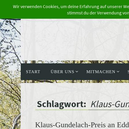
Zum
Inhalt
springen
Zum
Inhalt
START
ÜBER UNS
MITMACHEN
springen
Schlagwort:
Klaus-Gun
Klaus-Gundelach-Preis an Eddi