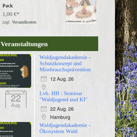
Pack
1,00
€
zzgl.
Versandkosten
Veranstaltungen
Waldjugendakademie -
Schutzkonzept und
Missbrauchsprävention
12 Aug. 26
Lvb. HH : Seminar
22
"Waldjugend und KI"
Aug.
22 Aug. 26
Hamburg
Waldjugendakademie -
Ökosystem Wald