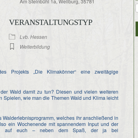
Am Steinbühl 1a, Weilburg, 35781
VERANSTALTUNGSTYP
gle Kalender
iCalendar
Lvb. Hessen
Weiterbildung
 Projekts „Die Klimakönner“ eine zweitägige
 der Wald damit zu tun? Diesen und vielen weiteren
n Spielen, wie man die Themen Wald und Klima leicht
 Walderlebnisprogramm, welches ihr anschließend in
 also ein Wochenende mit spannendem Input und der
men auf euch – neben dem Spaß, der ja bei