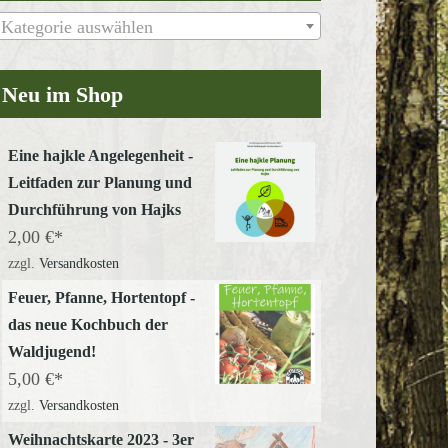
Kategorie auswählen
Neu im Shop
Office 365
Outlook Live
Eine hajkle Angelegenheit -
Leitfaden zur Planung und
Durchführung von Hajks
2,00
€
zzgl.
Versandkosten
Feuer, Pfanne, Hortentopf -
das neue Kochbuch der
Waldjugend!
5,00
€
zzgl.
Versandkosten
Weihnachtskarte 2023 - 3er