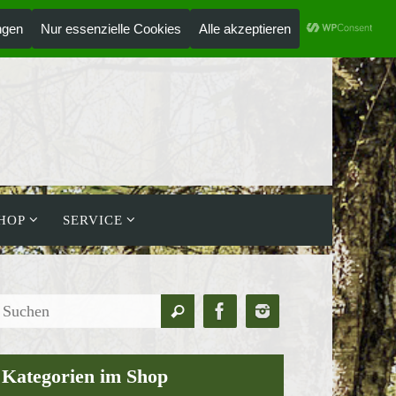
ANMELDEN
HOLZLAUFWERK
HOP
SERVICE
Suchen
Suchen
nach:
Kategorien im Shop