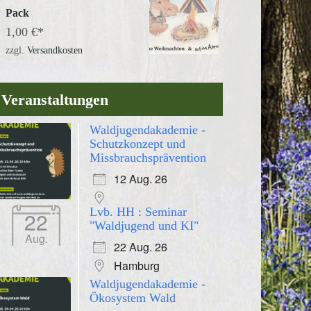
Pack
1,00
€
zzgl.
Versandkosten
Veranstaltungen
Waldjugendakademie -
Schutzkonzept und
Missbrauchsprävention
12 Aug. 26
Lvb. HH : Seminar
22
"Waldjugend und KI"
Aug.
22 Aug. 26
Hamburg
Waldjugendakademie -
Ökosystem Wald