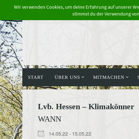
Zum
Inhalt
springen
Zum
Inhalt
START
ÜBER UNS
MITMACHEN
springen
Lvb. Hessen – Klimakönner
WANN
14.05.22 - 15.05.22