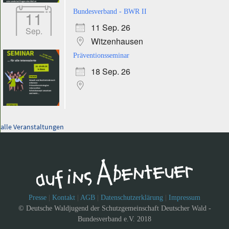
11
Bundesverband - BWR II
11 Sep. 26
Sep.
Witzenhausen
Präventionsseminar
18 Sep. 26
alle Veranstaltungen
Presse
|
Kontakt
|
AGB
|
Datenschutzerklärung
|
Impressum
© Deutsche Waldjugend der Schutzgemeinschaft Deutscher Wald -
Bundesverband e.V. 2018