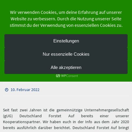
Zum
Inhalt
springen
der Schutzgemeinschaft Deutscher Wald
Bundesverband e.V.
Deutsche Waldjugend und
Deutschland Forstet Auf
vertiefen Kooperation
10. Februar 2022
Seit fast zwei Jahren ist die gemeinnützige Unternehmergesellschaft
(gUG) Deutschland Forstet Auf bereits einer unserer
Kooperationspartner. Wir haben euch in der Info aus dem Jahr 2020
bereits ausführlich darüber berichtet. Deutschland Forstet Auf bringt