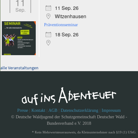
11
11 Sep. 26
Sep.
Witzenhausen
Präventionsseminar
18 Sep. 26
alle Veranstaltungen
Presse
|
Kontakt
|
AGB
|
Datenschutzerklärung
|
Impressum
© Deutsche Waldjugend der Schutzgemeinschaft Deutscher Wald -
Bundesverband e.V. 2018
* Kein Mehrwertsteuerausweis, da Kleinunternehmer nach §19 (1) UStG.