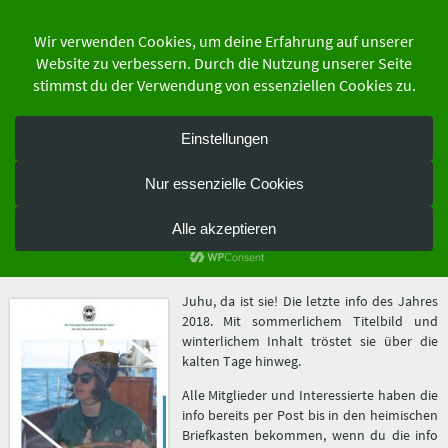
Zum
Inhalt
springen
der Schutzgemeinschaft Deutscher Wald
Bundesverband e.V.
die info 3-2018
3. Februar 2019
Juhu, da ist sie! Die letzte info des Jahres
2018. Mit sommerlichem Titelbild und
winterlichem Inhalt tröstet sie über die
kalten Tage hinweg.
Alle Mitglieder und Interessierte haben die
info bereits per Post bis in den heimischen
Briefkasten bekommen, wenn du die info