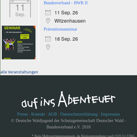
11
Bundesverband - BWR II
11 Sep. 26
Sep.
Witzenhausen
Präventionsseminar
18 Sep. 26
alle Veranstaltungen
Presse
|
Kontakt
|
AGB
|
Datenschutzerklärung
|
Impressum
© Deutsche Waldjugend der Schutzgemeinschaft Deutscher Wald -
Bundesverband e.V. 2018
* Kein Mehrwertsteuerausweis, da Kleinunternehmer nach §19 (1) UStG.