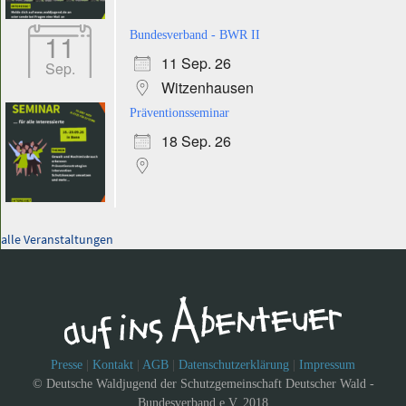
11
Bundesverband - BWR II
11 Sep. 26
Sep.
Witzenhausen
Präventionsseminar
18 Sep. 26
alle Veranstaltungen
Presse
|
Kontakt
|
AGB
|
Datenschutzerklärung
|
Impressum
© Deutsche Waldjugend der Schutzgemeinschaft Deutscher Wald -
Bundesverband e.V. 2018