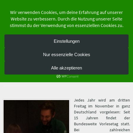
Zum
Inhalt
springen
der Schutzgemeinschaft Deutscher Wald
Bundesverband e.V.
Waldjugend unterstützt
Vorlesetag der Zeit
22. Oktober 2018
Jedes Jahr wird am dritten
Freitag im November in ganz
Deutschland vorgelesen: Seit
15 Jahren findet der
Bundesweite Vorlesetag statt.
Bei zahlreichen