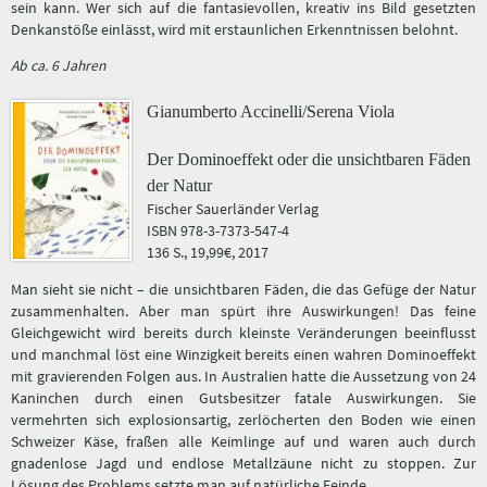
sein kann. Wer sich auf die fantasievollen, kreativ ins Bild gesetzten
Denkanstöße einlässt, wird mit erstaunlichen Erkenntnissen belohnt.
Ab ca. 6 Jahren
Gianumberto Accinelli/Serena Viola
Der Dominoeffekt oder die unsichtbaren Fäden
der Natur
Fischer Sauerländer Verlag
ISBN 978-3-7373-547-4
136 S., 19,99€, 2017
Man sieht sie nicht – die unsichtbaren Fäden, die das Gefüge der Natur
zusammenhalten. Aber man spürt ihre Auswirkungen! Das feine
Gleichgewicht wird bereits durch kleinste Veränderungen beeinflusst
und manchmal löst eine Winzigkeit bereits einen wahren Dominoeffekt
mit gravierenden Folgen aus. In Australien hatte die Aussetzung von 24
Kaninchen durch einen Gutsbesitzer fatale Auswirkungen. Sie
vermehrten sich explosionsartig, zerlöcherten den Boden wie einen
Schweizer Käse, fraßen alle Keimlinge auf und waren auch durch
gnadenlose Jagd und endlose Metallzäune nicht zu stoppen. Zur
Lösung des Problems setzte man auf natürliche Feinde.