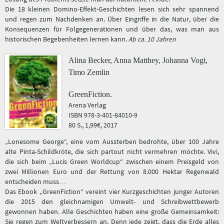
Die 18 kleinen Domino-Effekt-Geschichten lesen sich sehr spannend
und regen zum Nachdenken an. Über Eingriffe in die Natur, über die
Konsequenzen für Folgegenerationen und über das, was man aus
historischen Begebenheiten lernen kann.
Ab ca. 10 Jahren
Alina Becker, Anna Matthey, Johanna Vogt,
Timo Zemlin
GreenFiction.
Arena Verlag
ISBN 978-3-401-84010-9
80 S., 1,99€, 2017
„Lonesome George“, eine vom Aussterben bedrohte, über 100 Jahre
alte Pinta-Schildkröte, die sich partout nicht vermehren möchte. Vivi,
die sich beim „Lucis Green Worldcup“ zwischen einem Preisgeld von
zwei Millionen Euro und der Rettung von 8.000 Hektar Regenwald
entscheiden muss…
Das Ebook „GreenFiction“ vereint vier Kurzgeschichten junger Autoren
die 2015 den gleichnamigen Umwelt- und Schreibwettbewerb
gewonnen haben. Alle Geschichten haben eine große Gemeinsamkeit:
Sie regen zum Weltverbessern an. Denn jede zeigt, dass die Erde alles