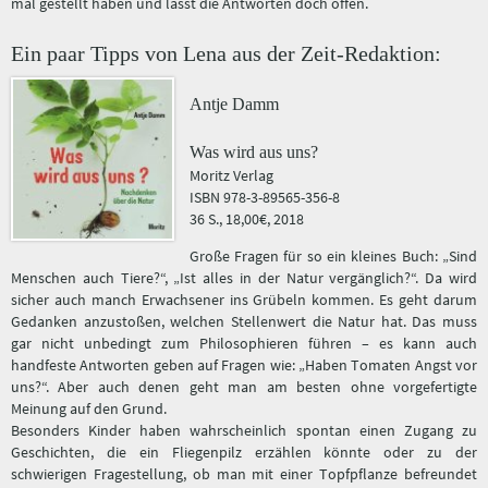
mal gestellt haben und lässt die Antworten doch offen.
Ein paar Tipps von Lena aus der Zeit-Redaktion:
Antje Damm
Was wird aus uns?
Moritz Verlag
ISBN 978-3-89565-356-8
36 S., 18,00€, 2018
Große Fragen für so ein kleines Buch: „Sind
Menschen auch Tiere?“, „Ist alles in der Natur vergänglich?“. Da wird
sicher auch manch Erwachsener ins Grübeln kommen. Es geht darum
Gedanken anzustoßen, welchen Stellenwert die Natur hat. Das muss
gar nicht unbedingt zum Philosophieren führen – es kann auch
handfeste Antworten geben auf Fragen wie: „Haben Tomaten Angst vor
uns?“. Aber auch denen geht man am besten ohne vorgefertigte
Meinung auf den Grund.
Besonders Kinder haben wahrscheinlich spontan einen Zugang zu
Geschichten, die ein Fliegenpilz erzählen könnte oder zu der
schwierigen Fragestellung, ob man mit einer Topfpflanze befreundet