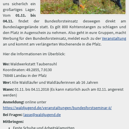
uns sicherlich ein
großartiges Lager.
Vom
01.11. bis
04.11.
findet der Bundesforsteinsatz deswegen direkt am
Bundeslagergelände statt. Es gilt 800 Kohtenstangen zu schlagen und
den Platz in Augenschein zu nehmen. Also geht in eure Gruppen, macht
Werbung für den Bundesforsteinsatz, meldet euch zu der
Veranstaltung
an und kommt am verlängerten Wochenende in die Pfalz.
Hier die Informationen im Überblick:
Wo:
Waldwerkstatt Taubensuhl
Koordinaten: 49.2855, 7.9130
76848 Landau in der Pfalz
Wer:
Alle Waldläufer und Waldläuferinnen ab 16 Jahren
Wann:
01.11. bis 04.11.2018 (Es kann natürlich auch am 02.11. angereist
werden)
Anmeldung:
online unter
https://waldjugend.de/veranstaltungen/bundesforstseminar-ii/
Bei Fragen:
lasse@waldjugend.de
Mitbringen:
Feste Schuhe und Arbeitsklamotten