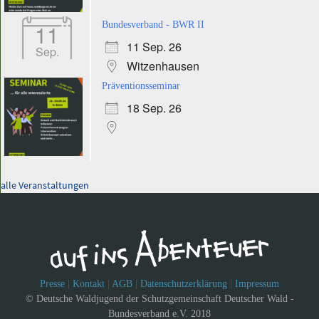
11
Bundesverband - BWR II
11 Sep. 26
Sep.
Witzenhausen
Präventionsseminar
18 Sep. 26
alle Veranstaltungen
Presse
|
Kontakt
|
AGB
|
Datenschutzerklärung
|
Impressum
© Deutsche Waldjugend der Schutzgemeinschaft Deutscher Wald -
Bundesverband e.V. 2018