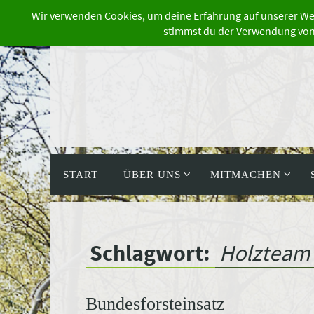
Zum
Inhalt
springen
Zum
Inhalt
START
ÜBER UNS
MITMACHEN
springen
Schlagwort:
Holzteam
Bundesforsteinsatz