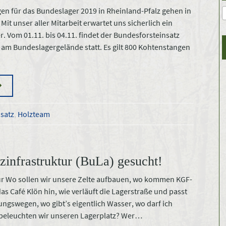
en für das Bundeslager 2019 in Rheinland-Pfalz gehen in
Mit unser aller Mitarbeit erwartet uns sicherlich ein
r. Vom 01.11. bis 04.11. findet der Bundesforsteinsatz
am Bundeslagergelände statt. Es gilt 800 Kohtenstangen
nsatz
,
Holzteam
tzinfrastruktur (BuLa) gesucht!
tur Wo sollen wir unsere Zelte aufbauen, wo kommen KGF-
s Café Klön hin, wie verläuft die Lagerstraße und passt
ungswegen, wo gibt’s eigentlich Wasser, wo darf ich
beleuchten wir unseren Lagerplatz? Wer…