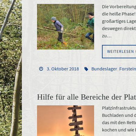
Die Vorbereitung
die heiße Phase! 
großartiges Lage
deswegen direkt 
zu…
WEITERLESEN
3. Oktober 2018
Bundeslager
,
Forstei
Hilfe für alle Bereiche der Pla
Platzinfrastruk
Buchladen und da
das mit den Rett
kochen und wie 