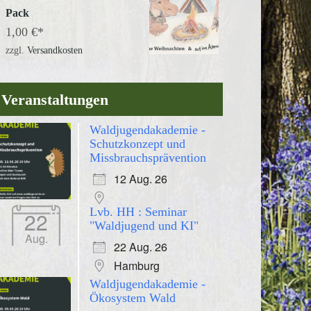
Pack
1,00
€
zzgl.
Versandkosten
Veranstaltungen
Waldjugendakademie -
Schutzkonzept und
Missbrauchsprävention
12 Aug. 26
Lvb. HH : Seminar
22
"Waldjugend und KI"
Aug.
22 Aug. 26
Hamburg
Waldjugendakademie -
Ökosystem Wald