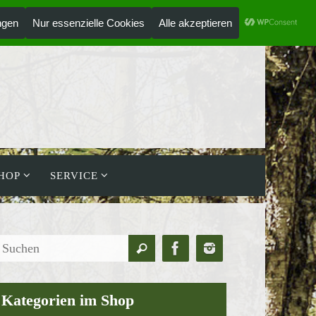
ANMELDEN
HOLZLAUFWERK
HOP
SERVICE
Suchen
Suchen
nach:
Kategorien im Shop