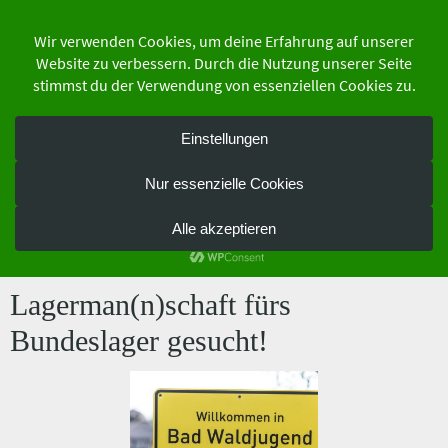
Zum
Inhalt
springen
der Schutzgemeinschaft Deutscher Wald
Bundesverband e.V.
Schlagwort:
Lagermannschaft
Lagerman(n)schaft fürs
Bundeslager gesucht!