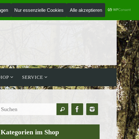
ANMELDEN
HOLZLAUFWERK
HOP
SERVICE
Suchen
Suchen
nach:
Kategorien im Shop