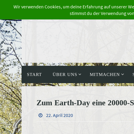
Zum
Inhalt
springen
Zum
Inhalt
START
ÜBER UNS
MITMACHEN
springen
Zum Earth-Day eine 20000-S
22. April 2020