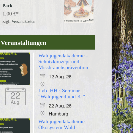
Pack
1,00
€
zzgl.
Versandkosten
Veranstaltungen
Waldjugendakademie -
Schutzkonzept und
Missbrauchsprävention
12 Aug. 26
Lvb. HH : Seminar
22
"Waldjugend und KI"
Aug.
22 Aug. 26
Hamburg
Waldjugendakademie -
Ökosystem Wald