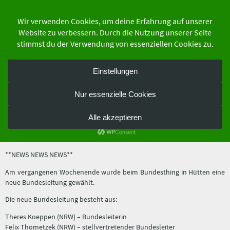
Zum
Inhalt
springen
der Schutzgemeinschaft Deutscher Wald
Bundesverband e.V.
Neue Bundesleitung
25. September 2019
**NEWS NEWS NEWS**
Am vergangenen Wochenende wurde beim Bundesthing in Hütten eine
neue Bundesleitung gewählt.
Die neue Bundesleitung besteht aus:
Theres Koeppen (NRW) – Bundesleiterin
Felix Thometzek (NRW) – stellvertretender Bundesleiter