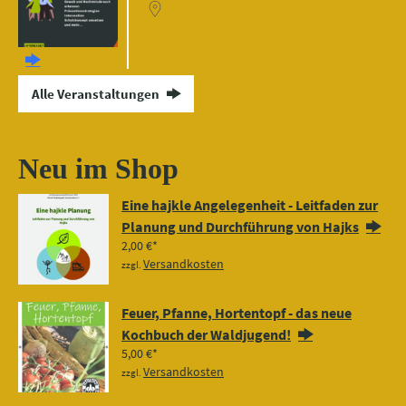
Alle Veranstaltungen
Neu im Shop
Eine hajkle Angelegenheit - Leitfaden zur
Planung und Durchführung von Hajks
2,00
€
Versandkosten
zzgl.
Feuer, Pfanne, Hortentopf - das neue
Kochbuch der Waldjugend!
5,00
€
Versandkosten
zzgl.