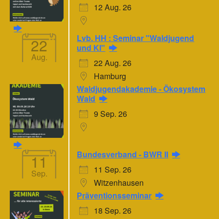
12 Aug. 26
Lvb. HH : Seminar "Waldjugend
22
und KI"
Aug.
22 Aug. 26
Hamburg
Waldjugendakademie - Ökosystem
Wald
9 Sep. 26
Bundesverband - BWR II
11
11 Sep. 26
Sep.
Witzenhausen
Präventionsseminar
18 Sep. 26