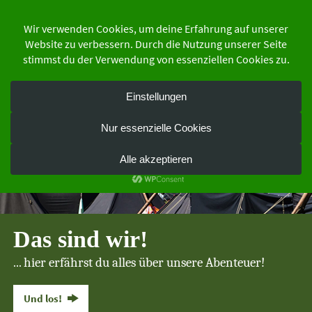
Zum
Inhalt
springen
der Schutzgemeinschaft Deutscher Wald
Bundesverband e.V.
Das sind wir!
... hier erfährst du alles über unsere Abenteuer!
Und los!