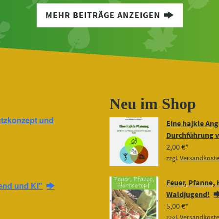
MEHR BEITRÄGE ANZEIGEN
Neu im Shop
tzkonzept und
Eine hajkle Ang
Durchführung v
2,00
€
Versandkost
zzgl.
Feuer, Pfanne, 
end und KI"
Waldjugend!
5,00
€
Versandkost
zzgl.