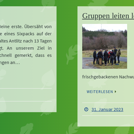
Gruppen leiten l
Meine erste. Übersäht von
e eines Sixpacks auf der
altes Antlitz nach 13 Tagen
gt. An unserem Ziel in
chnell gemerkt, dass es
ungen an…
frischgebackenen Nachw
WEITERLESEN
31. Januar 2023