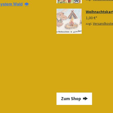
system Wald
Weihnachtskart
1,00
€
Versandkost
zzgl.
Zum Shop