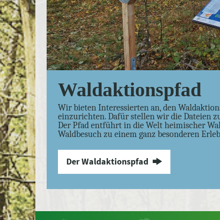
Waldaktionspfad
Wir bieten Interessierten an, den Waldaktion
einzurichten. Dafür stellen wir die Dateien z
Der Pfad entführt in die Welt heimischer W
Waldbesuch zu einem ganz besonderen Erleb
Der Waldaktionspfad