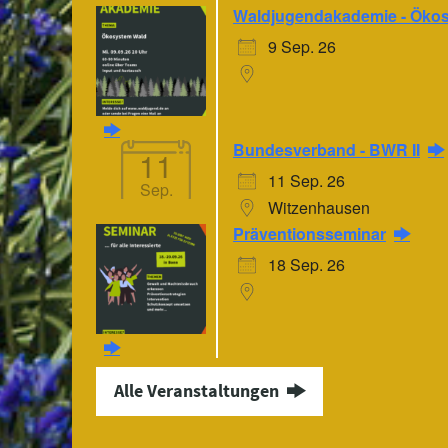
Waldjugendakademie - Öko
9 Sep. 26
Bundesverband - BWR II
11
11 Sep. 26
Sep.
Witzenhausen
Präventionsseminar
18 Sep. 26
Alle Veranstaltungen