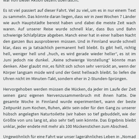
war von dieser Aktion dezent überrascht.
Es ist viel passiert auf dieser Fahrt. Viel zu viel, um es in nur einem Text
zu sammeln. Das könnte daran liegen, dass wir in zwei Wochen 7 Länder
wie auch Hauptstädte bereist haben und dabei die meiste Zeit wach
waren. Auf unserer Reise wurde schnell klar, dass Bus und Bahn
schwierige Schlafplätze abgeben. Manch einer hat in einer halben Nacht
den ganzen Bus ausprobieren müssen. Und in Finnland wurde schnell
klar, dass es ja tatsächlich permanent hell bleibt. Es gibt hell, richtig
hell, weniger hell und „huch, es wird gerade wieder heller“, es ist im
Juni jedoch nie dunkel. „Keine schwierige Vorstellung“ könnte man
denken. Aber glaubt mir, es fühlt sich schon sehr verrückt an, wenn der
Körper langsam müde wird und der Geist hellwach bleibt. So liefen die
Uhren nicht im Minuten-Takt, sondern eher in 2-Stunden-Sprüngen.
Hervorgehoben werden müssen die Mücken, da jeder im Laufe der Zeit
seinen ganz eigenen Nervenzusammenbruch mit ihnen hatte. Die
gesamte Woche in Finnland wurde experimentiert, wann der beste
Zeitpunkt zum Kochen, Ruhen, aktiv sein oder für den Gang zu unserer
hübsch angelegten Naturtoilette (wir haben so tief gebuddelt, wie der
Größte von uns lang ist, also sehr tief) sein könnte. Das Ergebnis bleibt
unklar, jeder endete mit mehr als 100 Mückenstichen zum Abschied.
Ungewöhnlich für eine Fahrt war unser lagerähnliches Leben in „Nomad