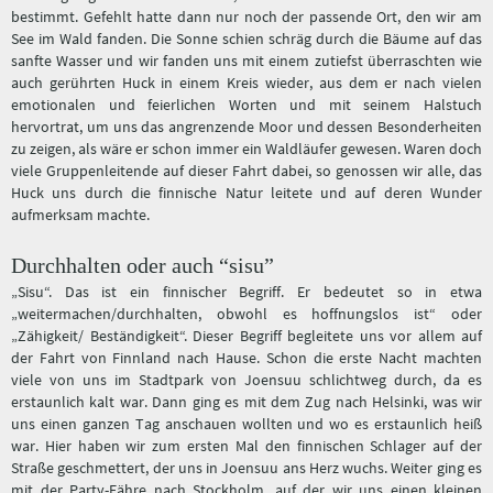
bestimmt. Gefehlt hatte dann nur noch der passende Ort, den wir am
See im Wald fanden. Die Sonne schien schräg durch die Bäume auf das
sanfte Wasser und wir fanden uns mit einem zutiefst überraschten wie
auch gerührten Huck in einem Kreis wieder, aus dem er nach vielen
emotionalen und feierlichen Worten und mit seinem Halstuch
hervortrat, um uns das angrenzende Moor und dessen Besonderheiten
zu zeigen, als wäre er schon immer ein Waldläufer gewesen. Waren doch
viele Gruppenleitende auf dieser Fahrt dabei, so genossen wir alle, das
Huck uns durch die finnische Natur leitete und auf deren Wunder
aufmerksam machte.
Durchhalten oder auch “sisu”
„Sisu“. Das ist ein finnischer Begriff. Er bedeutet so in etwa
„weitermachen/durchhalten, obwohl es hoffnungslos ist“ oder
„Zähigkeit/ Beständigkeit“. Dieser Begriff begleitete uns vor allem auf
der Fahrt von Finnland nach Hause. Schon die erste Nacht machten
viele von uns im Stadtpark von Joensuu schlichtweg durch, da es
erstaunlich kalt war. Dann ging es mit dem Zug nach Helsinki, was wir
uns einen ganzen Tag anschauen wollten und wo es erstaunlich heiß
war. Hier haben wir zum ersten Mal den finnischen Schlager auf der
Straße geschmettert, der uns in Joensuu ans Herz wuchs. Weiter ging es
mit der Party-Fähre nach Stockholm, auf der wir uns einen kleinen