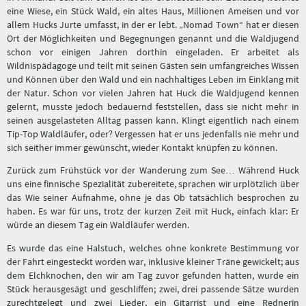
eine Wiese, ein Stück Wald, ein altes Haus, Millionen Ameisen und vor
allem Hucks Jurte umfasst, in der er lebt. „Nomad Town“ hat er diesen
Ort der Möglichkeiten und Begegnungen genannt und die Waldjugend
schon vor einigen Jahren dorthin eingeladen. Er arbeitet als
Wildnispädagoge und teilt mit seinen Gästen sein umfangreiches Wissen
und Können über den Wald und ein nachhaltiges Leben im Einklang mit
der Natur. Schon vor vielen Jahren hat Huck die Waldjugend kennen
gelernt, musste jedoch bedauernd feststellen, dass sie nicht mehr in
seinen ausgelasteten Alltag passen kann. Klingt eigentlich nach einem
Tip-Top Waldläufer, oder? Vergessen hat er uns jedenfalls nie mehr und
sich seither immer gewünscht, wieder Kontakt knüpfen zu können.
Zurück zum Frühstück vor der Wanderung zum See… Während Huck
uns eine finnische Spezialität zubereitete, sprachen wir urplötzlich über
das Wie seiner Aufnahme, ohne je das Ob tatsächlich besprochen zu
haben. Es war für uns, trotz der kurzen Zeit mit Huck, einfach klar: Er
würde an diesem Tag ein Waldläufer werden.
Es wurde das eine Halstuch, welches ohne konkrete Bestimmung vor
der Fahrt eingesteckt worden war, inklusive kleiner Träne gewickelt; aus
dem Elchknochen, den wir am Tag zuvor gefunden hatten, wurde ein
Stück herausgesägt und geschliffen; zwei, drei passende Sätze wurden
zurechtgelegt und zwei Lieder, ein Gitarrist und eine Rednerin