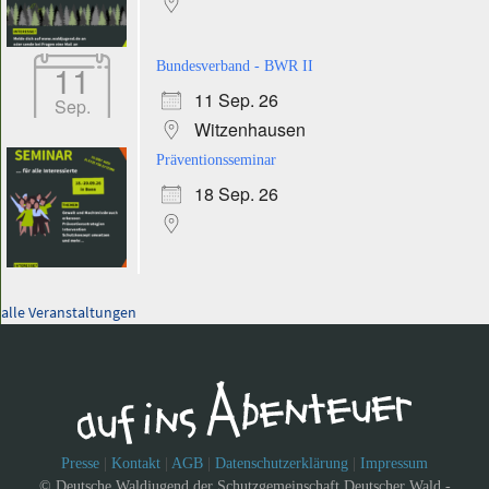
11
Bundesverband - BWR II
11 Sep. 26
Sep.
Witzenhausen
Präventionsseminar
18 Sep. 26
alle Veranstaltungen
Presse
|
Kontakt
|
AGB
|
Datenschutzerklärung
|
Impressum
© Deutsche Waldjugend der Schutzgemeinschaft Deutscher Wald -