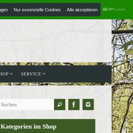
ANMELDEN
HOLZLAUFWERK
HOP
SERVICE
Suchen
Suchen
nach:
Kategorien im Shop