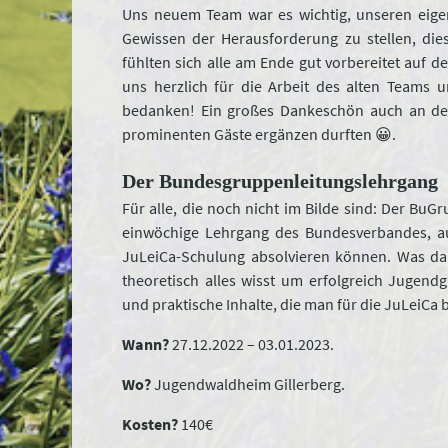
Uns neuem Team war es wichtig, unseren eig
Gewissen der Herausforderung zu stellen, di
fühlten sich alle am Ende gut vorbereitet auf
uns herzlich für die Arbeit des alten Teams 
bedanken! Ein großes Dankeschön auch an den 
prominenten Gäste ergänzen durften 😀.
Der Bundesgruppenleitungslehrgang
Für alle, die noch nicht im Bilde sind: Der Bu
einwöchige Lehrgang des Bundesverbandes, a
JuLeiCa-Schulung absolvieren können. Was dar
theoretisch alles wisst um erfolgreich Jugend
und praktische Inhalte, die man für die JuLeiCa
Wann?
27.12.2022 – 03.01.2023.
Wo?
Jugendwaldheim Gillerberg.
Kosten?
140€