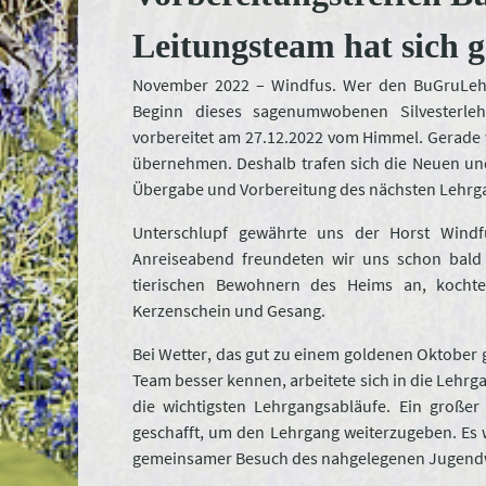
Leitungsteam hat sich 
November 2022 – Windfus. Wer den BuGruLeh 
Beginn dieses sagenumwobenen Silvesterlehr
vorbereitet am 27.12.2022 vom Himmel. Gerade 
übernehmen. Deshalb trafen sich die Neuen und
Übergabe und Vorbereitung des nächsten Lehr
Unterschlupf gewährte uns der Horst Wind
Anreiseabend freundeten wir uns schon bald 
tierischen Bewohnern des Heims an, kocht
Kerzenschein und Gesang.
Bei Wetter, das gut zu einem goldenen Oktober 
Team besser kennen, arbeitete sich in die Lehrg
die wichtigsten Lehrgangsabläufe. Ein großer
geschafft, um den Lehrgang weiterzugeben. Es w
gemeinsamer Besuch des nahgelegenen Jugendwa