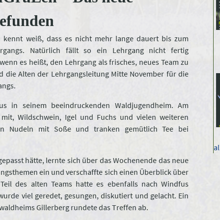
gefunden
kennt weiß, dass es nicht mehr lange dauert bis zum
gangs. Natürlich fällt so ein Lehrgang nicht fertig
wenn es heißt, den Lehrgang als frisches, neues Team zu
 die Alten der Lehrgangsleitung Mitte November für die
gangs.
fus in seinem beeindruckenden Waldjugendheim. Am
mit, Wildschwein, Igel und Fuchs und vielen weiteren
en Nudeln mit Soße und tranken gemütlich Tee bei
a
gepasst hätte, lernte sich über das Wochenende das neue
angsthemen ein und verschaffte sich einen Überblick über
 Teil des alten Teams hatte es ebenfalls nach Windfus
urde viel geredet, gesungen, diskutiert und gelacht. Ein
ldheims Gillerberg rundete das Treffen ab.