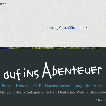
ahren
Umzug Geschäftsstelle
Presse
|
Kontakt
|
AGB
|
Datenschutzerklärung
|
Impressum
djugend der Schutzgemeinschaft Deutscher Wald - Bundesve
* Kein 