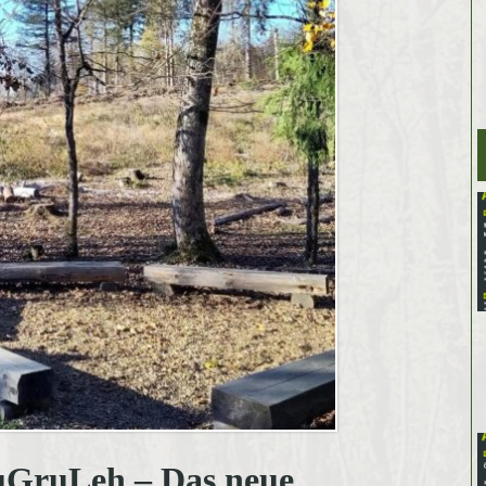
BuGruLeh – Das neue