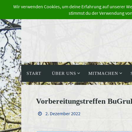
Zum
Inhalt
springen
Zum
Inhalt
START
ÜBER UNS
MITMACHEN
springen
Vorbereitungstreffen BuGru
2. Dezember 2022