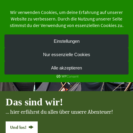
Zum
Inhalt
springen
der Schutzgemeinschaft Deutscher Wald
Bundesverband e.V.
Das sind wir!
... hier erfährst du alles über unsere Abenteuer!
Und los!