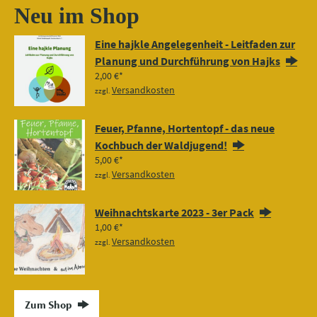
Neu im Shop
Eine hajkle Angelegenheit - Leitfaden zur
Planung und Durchführung von Hajks
2,00
€
Versandkosten
zzgl.
Feuer, Pfanne, Hortentopf - das neue
Kochbuch der Waldjugend!
5,00
€
Versandkosten
zzgl.
Weihnachtskarte 2023 - 3er Pack
1,00
€
Versandkosten
zzgl.
Zum Shop