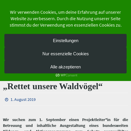
Zum
Inhalt
springen
der Schutzgemeinschaft Deutscher Wald
Bundesverband e.V.
Stellenangebot: Projektleiter*in
(70%) für das
Umweltaktionsprogramm
„Rettet unsere Waldvögel“
1. August 2019
Wir suchen zum 1. September einen Projektleiter*in für die
Betreuung und inhaltliche Ausgestaltung eines bundesweiten