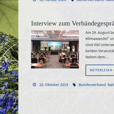
Interview zum Verbändegesprä
Am 29. August 
Klimawandel” un
sind Viel Unter
beiden Veransta
Neben dem…
WEITERLESEN
10. Oktober 2019
Bundesverband
,
Nat