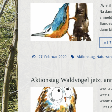
„Wie, i
Na dann
anmelde
Bundesv
dann b
WEIT
27. Februar 2020
Aktionstag
,
Natursch
Aktionstag Waldvögel jetzt an
Was: A
Wer: Du
Wann: M
Euer Pa