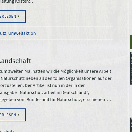
leitung Kosten:…
ERLESEN
utz
,
Umweltaktion
Landschaft
um zweiten Mal hatten wir die Möglichkeit unsere Arbeit
 Naturschutz neben all den tollen Organisationen auf der
vorzustellen. Der Artikel ist nun in der in der
ausgabe “Naturschutzarbeit in Deutschland”,
gegeben vom Bundesamt für Naturschutz, erschienen….
ERLESEN
rschutz