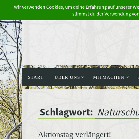
Zum
Inhalt
springen
Zum
Inhalt
START
ÜBER UNS
MITMACHEN
springen
Schlagwort:
Naturschu
Aktionstag verlängert!