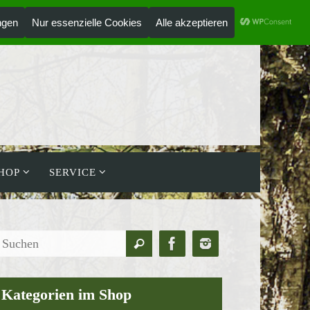
ANMELDEN
HOLZLAUFWERK
HOP
SERVICE
Suchen
Suchen
nach:
Kategorien im Shop