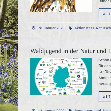
Bundes
WEIT
28. Januar 2020
Aktionstags
,
Natursch
Waldjugend in der Natur und 
Schon z
für den
Grafik 
Sonder
heraus
WEIT
12. Januar 2020
Bundesverband
,
Natu