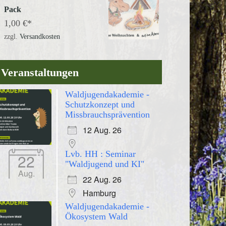
Pack
1,00
€
zzgl.
Versandkosten
Veranstaltungen
Waldjugendakademie -
Schutzkonzept und
Missbrauchsprävention
12 Aug. 26
Lvb. HH : Seminar
22
"Waldjugend und KI"
Aug.
22 Aug. 26
Hamburg
Waldjugendakademie -
Ökosystem Wald